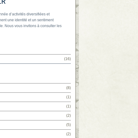
IR
nnée d’activités diversifiées et
ent une identité et un sentiment
e. Nous vous invitons à consulter les
(16)
(8)
(1)
(1)
(2)
(5)
(2)