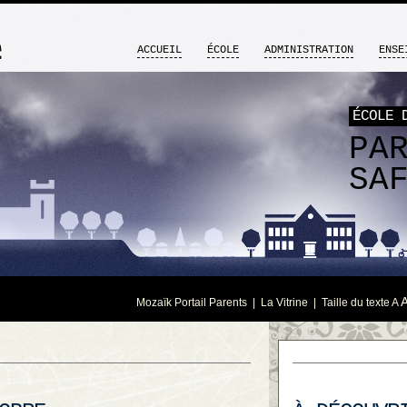
ACCUEIL
ÉCOLE
ADMINISTRATION
ENSE
ÉCOLE 
PA
SA
Mozaïk Portail Parents
|
La Vitrine
| Taille du texte
A