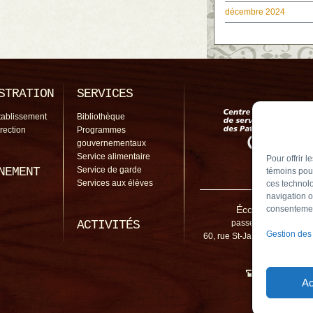
décembre 2024
STRATION
SERVICES
tablissement
Bibliothèque
irection
Programmes
gouvernementaux
Service alimentaire
Pour offrir 
NEMENT
Service de garde
témoins pour
Services aux élèves
ces technolo
navigation o
École de la Passe
consentement
ACTIVITÉS
passerelle@cssp.gou
Gestion des
60, rue St-Jacques, Chambl
3M1
450 461-5
Ac