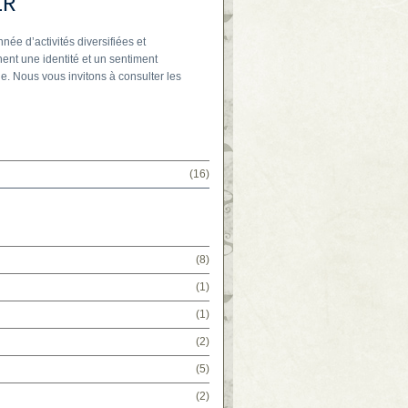
IR
nnée d’activités diversifiées et
ent une identité et un sentiment
e. Nous vous invitons à consulter les
(16)
(8)
(1)
(1)
(2)
(5)
(2)