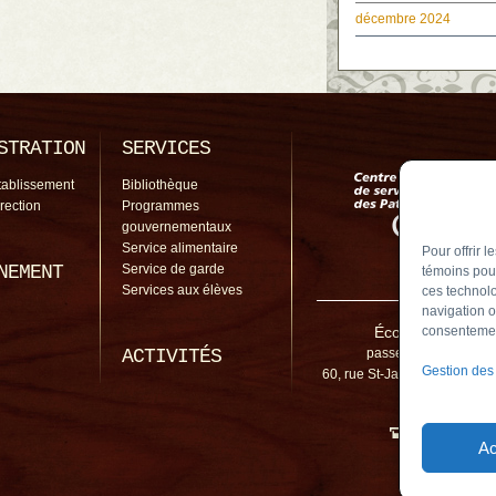
décembre 2024
STRATION
SERVICES
tablissement
Bibliothèque
irection
Programmes
gouvernementaux
Service alimentaire
Pour offrir 
NEMENT
Service de garde
témoins pour
Services aux élèves
ces technolo
navigation o
École de la Passe
consentement
ACTIVITÉS
passerelle@cssp.gou
Gestion des
60, rue St-Jacques, Chambl
3M1
450 461-5
Ac