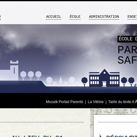
ACCUEIL
ÉCOLE
ADMINISTRATION
ENSE
ÉCOLE 
PA
SA
Mozaïk Portail Parents
|
La Vitrine
| Taille du texte
A